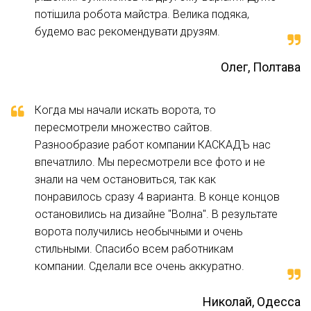
потішила робота майстра. Велика подяка,
стиль ворот, так и более изысканный.
будемо вас рекомендувати друзям.
Перед тем как заказать и купить филенчатые
ворота, вам просто нужно рассказать нам, в каком
Олег, Полтава
стиле ваш дом и забор и мы обязательно
предложем вам несколько вариантов на выбор.
Когда мы начали искать ворота, то
пересмотрели множество сайтов.
Разнообразие работ компании КАСКАДЪ нас
впечатлило. Мы пересмотрели все фото и не
знали на чем остановиться, так как
понравилось сразу 4 варианта. В конце концов
По типу открывания, ворота могут быть:
остановились на дизайне "Волна". В результате
откатные филенчатые ворота;
ворота получились необычными и очень
стильными. Спасибо всем работникам
распашные филенчатые ворота;
компании. Сделали все очень аккуратно.
раздвижные ворота из филенки;
Николай, Одесса
с открыванием "Гармошка".