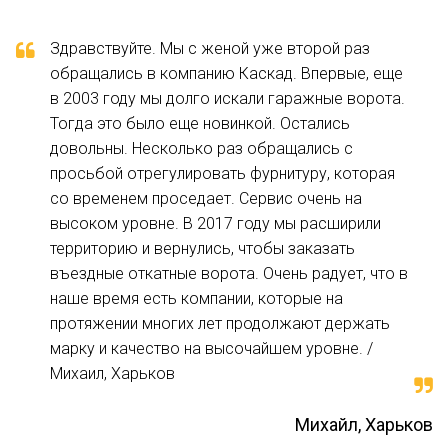
Ворота филенчатые могут быть одноцветные и
двухцветные.
Здравствуйте. Мы с женой уже второй раз
обращались в компанию Каскад. Впервые, еще
В качестве дизайнерских решений есть
в 2003 году мы долго искали гаражные ворота.
интересные варианты — въездные филенчатые с
Тогда это было еще новинкой. Остались
перфорированной филенкой, например, в верхнем
довольны. Несколько раз обращались с
ряду и ковкой.
просьбой отрегулировать фурнитуру, которая
Откатные въездные ворота
со временем проседает. Сервис очень на
высоком уровне. В 2017 году мы расширили
Откатные въездные ворота еще называют
территорию и вернулись, чтобы заказать
сдвижные. Свое название они берут от принципа
въездные откатные ворота. Очень радует, что в
работы, то есть они откатываются или сдвигаются
наше время есть компании, которые на
в одну сторону вдоль забора по специальным
протяжении многих лет продолжают держать
роликам. Также откатные ворота могут называть
марку и качество на высочайшем уровне. /
раздвижными, если они сделаны не из одного
Михаил, Харьков
полотна, а из двух, которые раздвигаются в две
стороны.
Михайл, Харьков
Главное преимущество откатных ворот — это