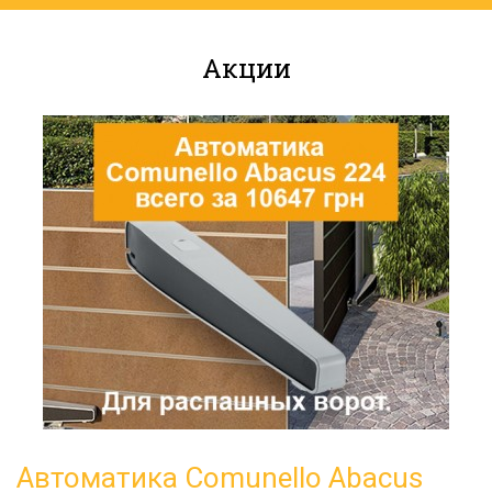
ворот. А если еще не посмотрели, то
возвращайтесь к первому разделу и листайте
Акции
фотографии наших работ в слайдерах.
Способ открывания
Механизм открывания для обоих типов ворот
также может быть выбран, как механический, то
есть ворота будут открываться вручную, так и с
помощью электропривода. Хотя во втором случае,
откатные ворота на практике себя показывают
лучше.
Технические характеристики
Для тех, кому важны технические характеристики
по каждому из видов работ, мы подготовили
документы, которые вы можете просто
посмотреть или скачать себе на компьютер, чтобы
в любой момент к ним вернуться:
Автоматика Comunello Abacus