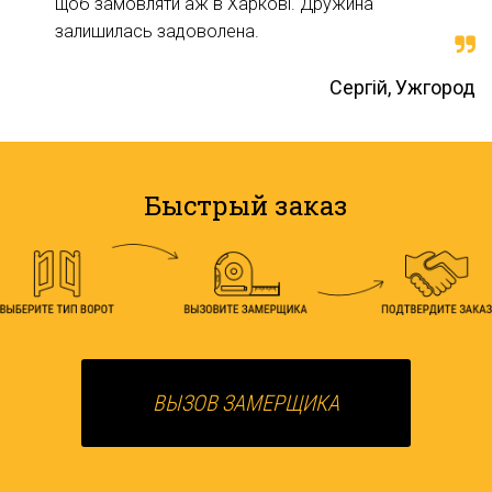
щоб замовляти аж в Харкові. Дружина
наружу. Этот механизм работы ворот проверен
залишилась задоволена.
тысячелетиями и ничего нового за это время не
было придумано. Кроме одного — сегодня также,
Сергій, Ужгород
как и на откатные ворота, на распашные может
быть установлен электропривод для
автоматического открывания.
Главное преимущество распашных въездных
Быстрый заказ
ворот - это простота и возможность установить их
в уже готовое ограждение. Въездные распашные
ворота не требуют зоны отката.
Дизайн
Дизайн, как откатных, так и распашных ворот, на
сегодняшний день, ничем не ограничен. Вы
ВЫЗОВ ЗАМЕРЩИКА
можете выбрать любые материалы, фактуру и
цвет, независимо от типа открывания ворот. В
самом начале страницы вы уже могли видеть
всевозможные варианты дизайна въездных