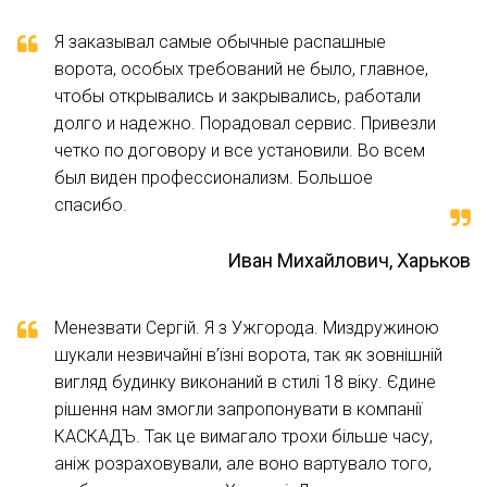
экономия пространства перед въездом на
Я заказывал самые обычные распашные
территорию участка или за ним. Неоспоримым
ворота, особых требований не было, главное,
преимуществом в зимний период времени
чтобы открывались и закрывались, работали
является то, что для их открывания не требуется
долго и надежно. Порадовал сервис. Привезли
расчищать снег. А при порыве ветра вы никогда не
четко по договору и все установили. Во всем
столкнетесь с ситуацией, что створка вдруг начала
закрываться и задела ваш автомобиль.
был виден профессионализм. Большое
спасибо.
Иван Михайлович, Харьков
Менезвати Сергій. Я з Ужгорода. Миздружиною
шукали незвичайні в’їзні ворота, так як зовнішній
Распашные въездные ворота
вигляд будинку виконаний в стилі 18 віку. Єдине
рішення нам змогли запропонувати в компанії
Распашные въездные ворота известны каждому
КАСКАДЪ. Так це вимагало трохи більше часу,
человеку еще с детства — это классические ворота
аніж розраховували, але воно вартувало того,
на петлях, которые открываются во двор или