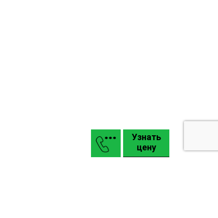
Узнать
цену
Маркизы
Въездные откатные и распашные ворота КАСКАДЪ
Гаражные подъемные секционные ворота Alutech
Промышленные ворота Alutech: Pro, Alu
Карта сайта