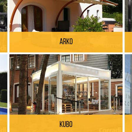
Arko
Kubo