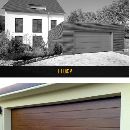
T-гофр