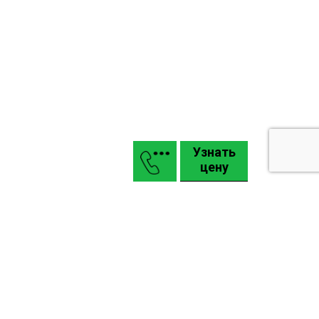
Узнать
цену
Маркизы
Въездные откатные и распашные ворота КАСКАДЪ
Гаражные подъемные секционные ворота Alutech
Промышленные ворота Alutech: Pro, Alu
Карта сайта
Задать вопрос