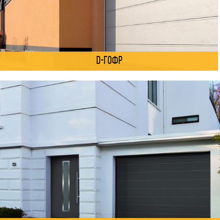
D-гофр