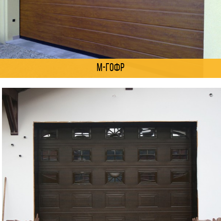
М-гофр