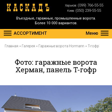
(099) 766-55-55
Харьков:
(050) 239-55-55
Киев:
Въездные, гаражные, промышленные ворота.
Более 10 000 вариантов.
АССОРТИМЕНТ
Меню
Главная
Галерея
Гаражные ворота Hormann
T-гофр
Фото: гаражные ворота
Херман, панель T-гофр