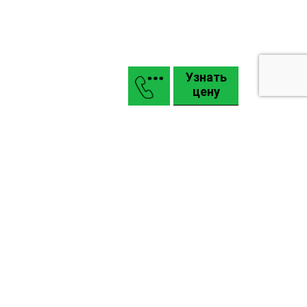
Узнать
цену
Маркизы
Въездные откатные и распашные ворота КАСКАДЪ
Гаражные подъемные секционные ворота Alutech
Промышленные ворота Alutech: Pro, Alu
Карта сайта
Задать вопрос
Киев
ул. Окружная дорога, 1В, гипермаркет “МЕТРО”