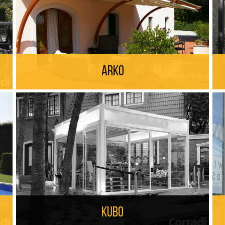
Arko
Kubo