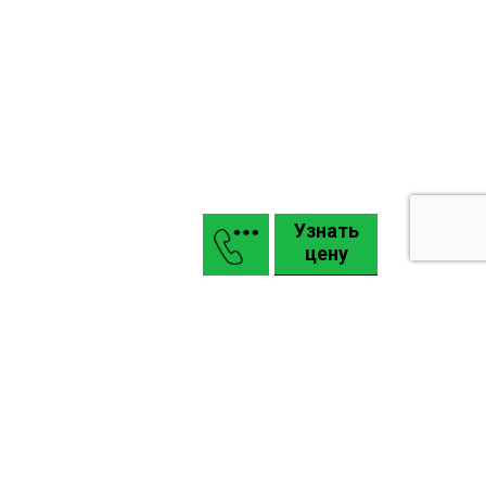
Узнать
цену
Маркизы
Въездные откатные и распашные ворота КАСКАДЪ
Гаражные подъемные секционные ворота Alutech
Промышленные ворота Alutech: Pro, Alu
Карта сайта
Задать вопрос