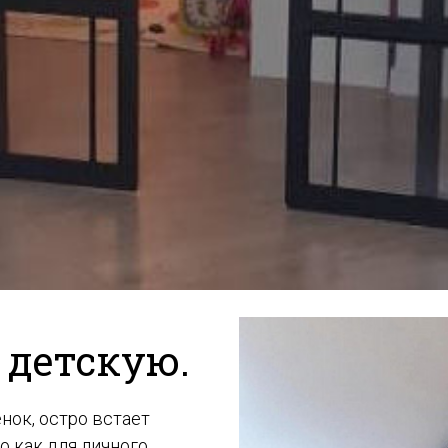
 детскую.
нок, остро встает
о как для личного