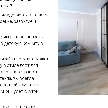
ителей.
ния уделяется оттенкам
роение, развитие и
трим рациональность
 в детскую комнату в
 дизайн в комнате может
у в стиле лофт для
рьера пространства
текла, вы всегда
соседней комнаты и
м, он будет внутри
новить с трех или