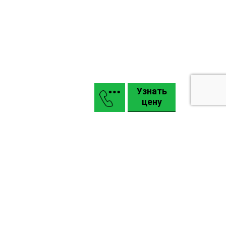
Узнать
цену
Маркизы
Въездные откатные и распашные ворота КАСКАДЪ
Гаражные подъемные секционные ворота Alutech
Промышленные ворота Alutech: Pro, Alu
Карта сайта
Задать вопрос