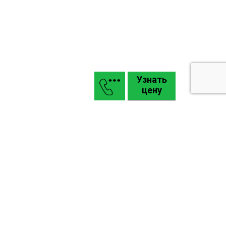
Узнать
цену
Маркизы
Въездные откатные и распашные ворота КАСКАДЪ
Гаражные подъемные секционные ворота Alutech
Промышленные ворота Alutech: Pro, Alu
Карта сайта
Задать вопрос
Киев