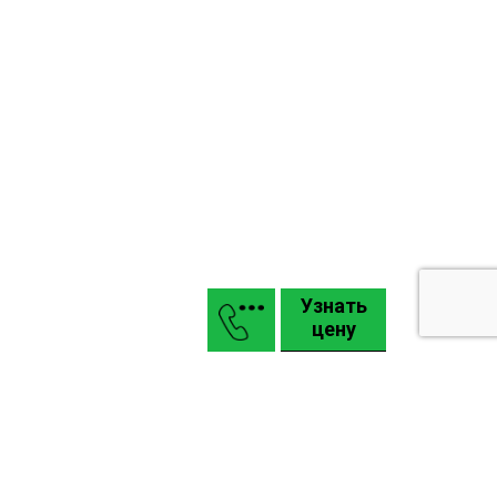
Узнать
цену
Маркизы
Въездные откатные и распашные ворота КАСКАДЪ
Гаражные подъемные секционные ворота Alutech
Промышленные ворота Alutech: Pro, Alu
Карта сайта