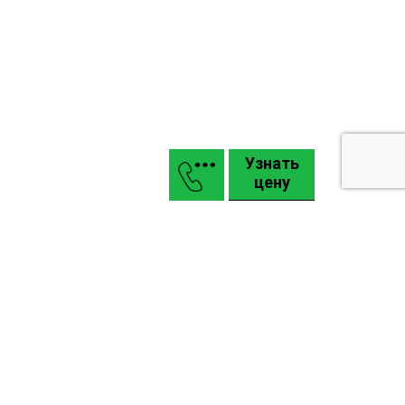
Узнать
цену
Маркизы
Въездные откатные и распашные ворота КАСКАДЪ
Гаражные подъемные секционные ворота Alutech
Промышленные ворота Alutech: Pro, Alu
Карта сайта
Задать вопрос