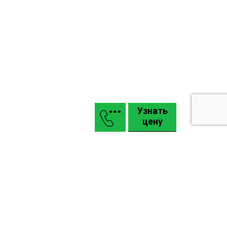
Узнать
цену
Маркизы
Въездные откатные и распашные ворота КАСКАДЪ
Гаражные подъемные секционные ворота Alutech
Промышленные ворота Alutech: Pro, Alu
Карта сайта
Задать вопрос