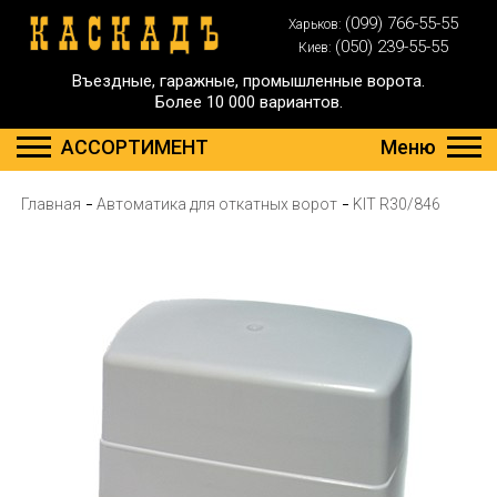
(099) 766-55-55
Харьков:
(050) 239-55-55
Киев:
Въездные, гаражные, промышленные ворота.
Более 10 000 вариантов.
АССОРТИМЕНТ
Меню
Главная
Автоматика для откатных ворот
KIT R30/846