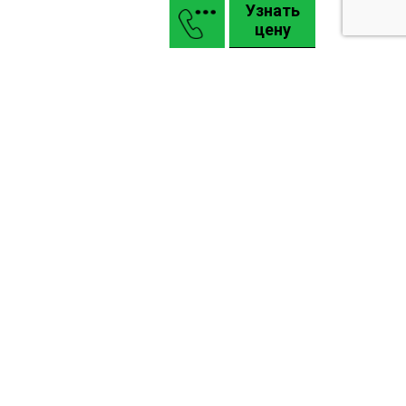
Узнать
цену
Маркизы
Въездные откатные и распашные ворота КАСКАДЪ
Гаражные подъемные секционные ворота Alutech
Промышленные ворота Alutech: Pro, Alu
Карта сайта
Задать вопрос
Киев
ул. Окружная дорога, 1В, гипермаркет “МЕТРО”
(ст. м. Теремки)
Шоурум переулок Ахтырский 3а.
(ст. м. Васильковская)
тел: