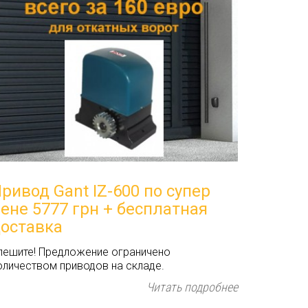
ривод Gant IZ-600 по супер
ене 5777 грн + бесплатная
оставка
пешите! Предложение ограничено
оличеством приводов на складе.
Читать подробнее