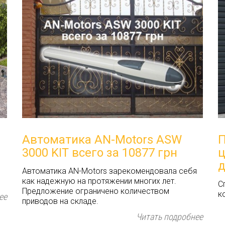
s
Автоматика AN-Motors ASW
П
3000 KIT всего за 10877 грн
ц
д
Автоматика AN-Motors зарекомендовала себя
как надежную на протяжении многих лет.
С
Предложение ограничено количеством
к
ее
приводов на складе.
Читать подробнее