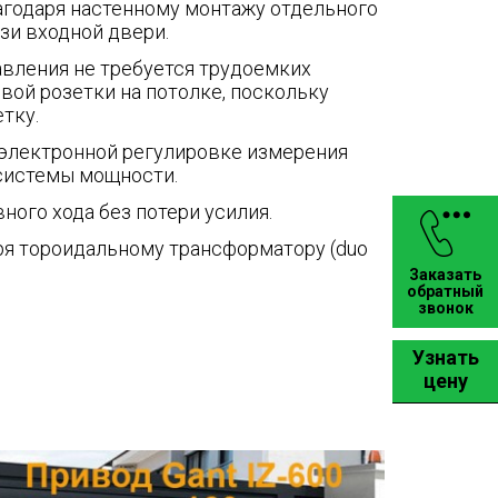
годаря настенному монтажу отдельного
зи входной двери.
авления не требуется трудоемких
вой розетки на потолке, поскольку
тку.
 электронной регулировке измерения
системы мощности.
ого хода без потери усилия.
ря тороидальному трансформатору (duo
Заказать
обратный
звонок
Узнать
цену